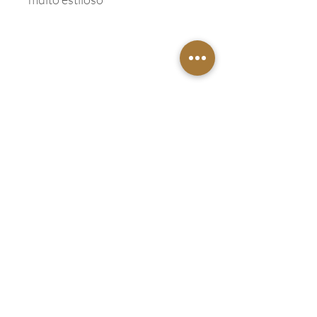
Endereço
Barra do Piraí - RJ
27115-010
Tel:
(24) 99947-8578
Email:
contatobysi@gmail.com
Política
Entregas e devoluções
Política da loja
Métodos de pagamento
Política de Cookies
FAQ