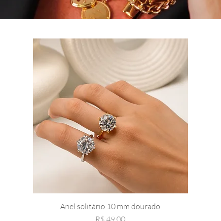
Anel solitário 10 mm dourado
Preço
R$ 49,00