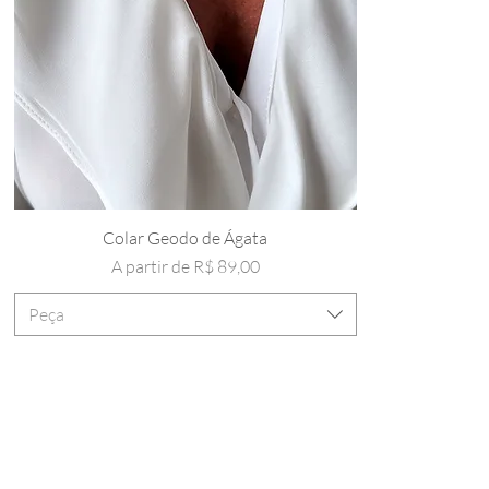
Colar Geodo de Ágata
Preço promocional
A partir de
R$ 89,00
Peça