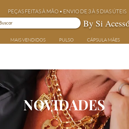
PEÇAS FEITAS À MÃO • ENVIO DE 3 À 5 DIAS ÚTEIS
By Si Acessó
MAIS VENDIDOS
PULSO
CÁPSULA MÃES
NOVIDADES