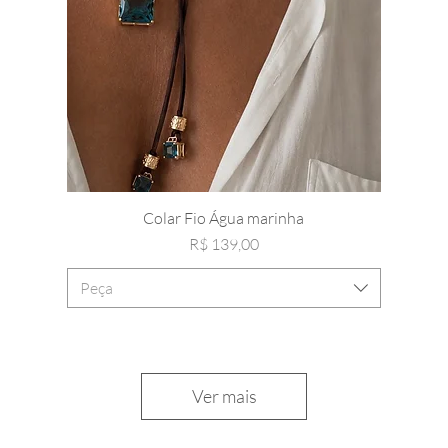
Colar Fio Água marinha
Preço
R$ 139,00
Peça
Ver mais