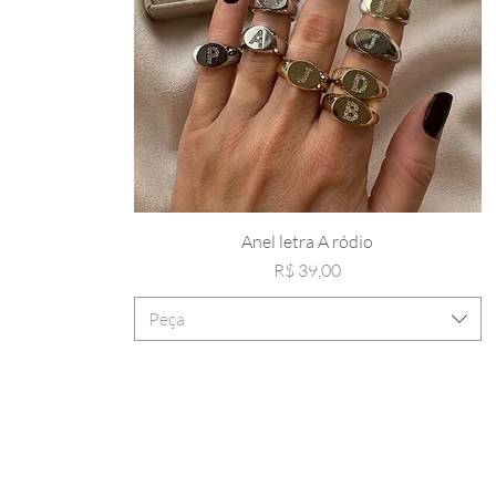
Anel letra A ródio
Preço
R$ 39,00
Peça