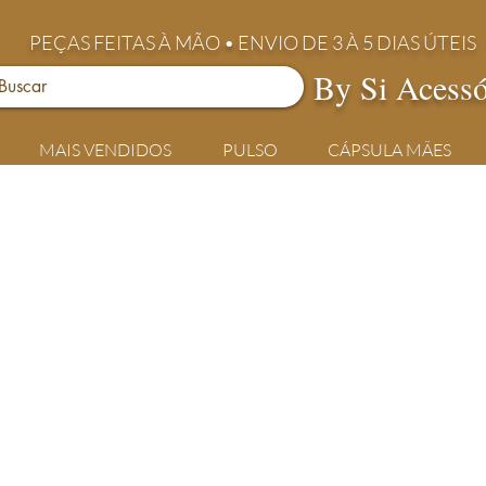
PEÇAS FEITAS À MÃO • ENVIO DE 3 À 5 DIAS ÚTEIS
By Si Acessó
MAIS VENDIDOS
PULSO
CÁPSULA MÃES