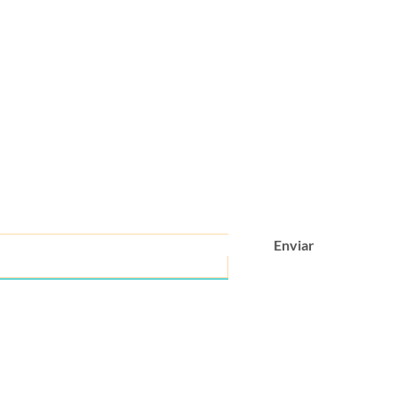
Você está
na lista?
as e descontos exclusivos
Enviar