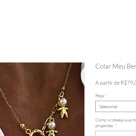
Colar Meu Be
A partir de
R$79,
Peça
*
Selecionar
Como vc deseja sua mo
pingentes
*