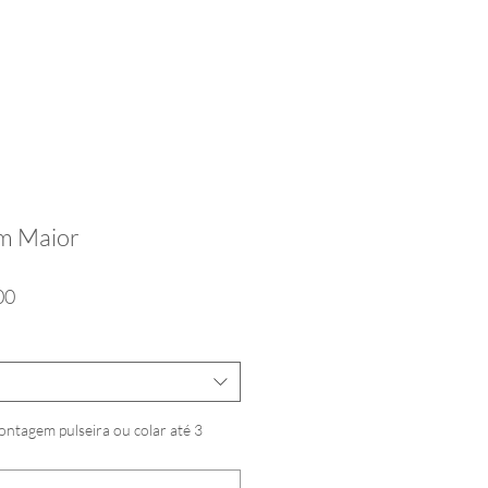
m Maior
Preço
00
promocional
ntagem pulseira ou colar até 3