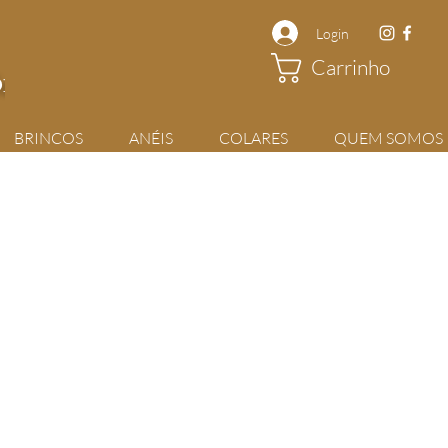
Login
Carrinho
rios
BRINCOS
ANÉIS
COLARES
QUEM SOMOS