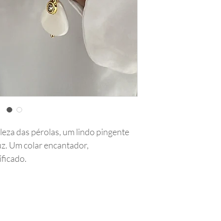
eleza das pérolas, um lindo pingente
z. Um colar encantador,
ificado.