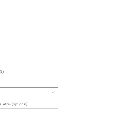
Preço
00
promocional
a letra? (opcional)