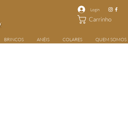
Login
Carrinho
rios
BRINCOS
ANÉIS
COLARES
QUEM SOMOS