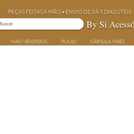
PEÇAS FEITAS À MÃO • ENVIO DE 3 À 5 DIAS ÚTEIS
By Si Acessó
MAIS VENDIDOS
PULSO
CÁPSULA MÃES