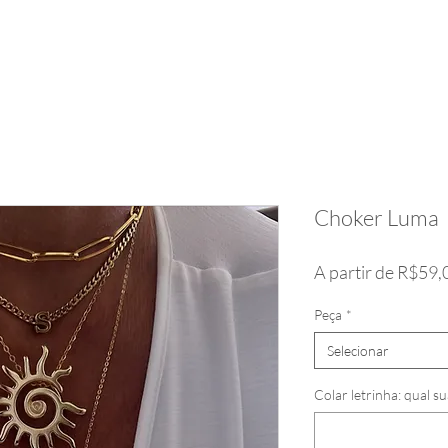
Choker Luma
A partir de
R$59,
Peça
*
Selecionar
Colar letrinha: qual su