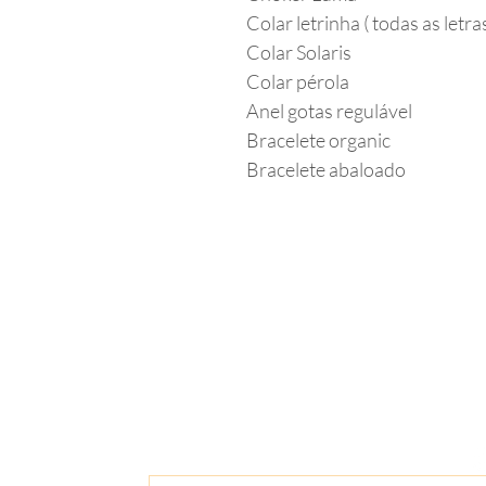
Colar letrinha ( todas as letra
Colar Solaris
Colar pérola
Anel gotas regulável
Bracelete organic
Bracelete abaloado
Receba ofert
Insira seu email aqui