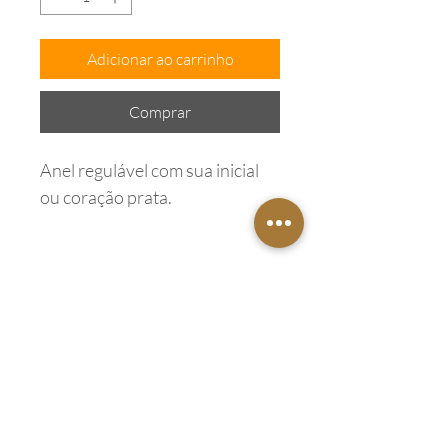
Adicionar ao carrinho
Comprar
Anel regulável com sua inicial
ou coração prata.
Endereço
Barra do Piraí - RJ
27115-010
Tel:
(24) 99947-8578
Email:
contatobysi@gmail.com