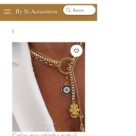
By Si Acessórios
Colar gravatinha patuá