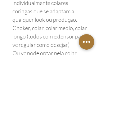
individualmente colares
coringas que se adaptam a
qualquer look ou produção.
Choker, colar, colar medio, colar
longo (todos com extensor para
vc regular como desejar)
Ou vc pode optar pela colar
único, que você já coloca todos
juntos de uma só vez. ( fecho
único)
Endereço
Barra do Piraí - RJ
27115-010